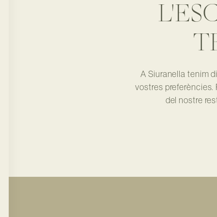
L'ES
T
A Siuranella tenim 
vostres preferències.
del nostre re