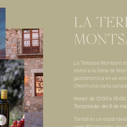
LA TER
MONTS
La Terrassa Montsant és 
vistes a la Serra de Mon
gastronòmica en un entor
Oferim una carta variada
Horari: de 12:00 a 18:00
Temporada: del 8 de mar
També és un espai ideal
unes 80 persones, en un