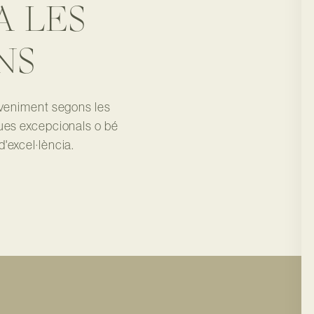
A LES
NS
eveniment segons les
ques excepcionals o bé
'excel·lència.