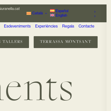
iuranella.cat
Español
Català
English
Esdeveniments
Experiències
Regala
Contacte
S TALLERS
TERRASSA MONTSANT
ents