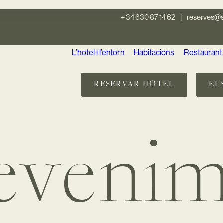
+ 34 630 87 14 62
|
reserves@s
L’hotel i l’entorn
Habitacions
Restaurant
RESERVAR HOTEL
EL
evenim